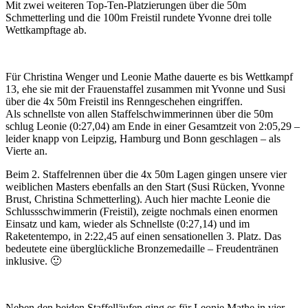
Mit zwei weiteren Top-Ten-Platzierungen über die 50m
Schmetterling und die 100m Freistil rundete Yvonne drei tolle
Wettkampftage ab.
Für Christina Wenger und Leonie Mathe dauerte es bis Wettkampf
13, ehe sie mit der Frauenstaffel zusammen mit Yvonne und Susi
über die 4x 50m Freistil ins Renngeschehen eingriffen.
Als schnellste von allen Staffelschwimmerinnen über die 50m
schlug Leonie (0:27,04) am Ende in einer Gesamtzeit von 2:05,29 –
leider knapp von Leipzig, Hamburg und Bonn geschlagen – als
Vierte an.
Beim 2. Staffelrennen über die 4x 50m Lagen gingen unsere vier
weiblichen Masters ebenfalls an den Start (Susi Rücken, Yvonne
Brust, Christina Schmetterling). Auch hier machte Leonie die
Schlussschwimmerin (Freistil), zeigte nochmals einen enormen
Einsatz und kam, wieder als Schnellste (0:27,14) und im
Raketentempo, in 2:22,45 auf einen sensationellen 3. Platz. Das
bedeutete eine überglückliche Bronzemedaille – Freudentränen
inklusive. 🙂
Neben den beiden Staffelläufen ging es für Leonie Mathe in vier