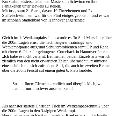
Kurzbahnmeisterschaften der Masters im Schwimmen ihre
Fähigkeiten unter Beweis zu stellen.
Mit insgesamt 21 Starts, davon 19 Einzelrennen und 2x
Staffelschwimmen, war für die Fünf einiges geboten – und es war
im schönen Stadionbad von Hannover angerichtet:
Gleich im 1. Wettkampfabschnitt wurde es für Susi Marschner über
die 200m Lagen ernst, die nach längerer Trainings- und
Wettkampfpause aufgrund Schulterproblemen samt OP und Reha
mit einem 6. Platz ihr gelungenes Comeback in Hannover feierte.
„Ich habe es nicht verlernt. Bei meinen beiden Einzelstarts war ich
ziemlich von den nicht erwarteten Zeiten überrascht“, resümierte
eine sichtlich mit sich zufriedene Susi, die auch im zweiten Rennen
über die 200m Freistil auf einem guten 6. Platz landete.
Susi in Ihrem Element – endlich und überglücklich, wie
man ihr nur unschwer ansehen kann!
Als nächster startete Christian Frick im Wettkampabschnitt 2 über
die 200m Lagen in den 3-tägigen Wettkampf.
Hier duellierte er sich mit gut besetzter Konkurrenz und erlangte