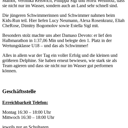
Mamot, Veronika Reiswich, Philippa Sigl und Horst Weinholz, dass
sie nicht nur im Wasser, sondern auch an Land sehr schnell sind.
Die jüngeren Schwimmerinnen und Schwimmer nahmen beim
Kids-Run teil. Hier liefen Lucy Neumann, Alexa Rosenkranz, Eliah
CheRose, Dimitry Bogomolov sowie Estella Sigl mit.
Besonders stolz machte uns aber Damaso Devoto: er lief den
Halbmarathon in 1:37,06 Min und belegte den 1. Platz in der
Wertungsklasse U18 – und das als Schwimmer!
Alles in allem war der Tag ein voller Erfolg und die kleinen und
größeren Delphine. Sie haben erneut bewiesen, wie stark sie als
Team agieren und dass sie nicht nur im Wasser gut performen
können.
Geschäftsstelle
Erreichbarkeit Telefon:
Montag 16:30 – 18:00 Uhr
Mittwoch 16:30 – 18:00 Uhr
jeweils nur an Schultagen