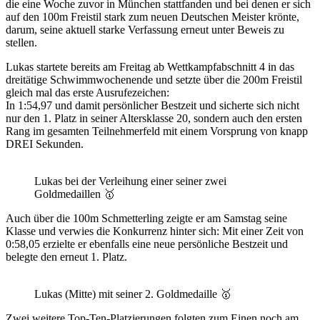
die eine Woche zuvor in München stattfanden und bei denen er sich
auf den 100m Freistil stark zum neuen Deutschen Meister krönte,
darum, seine aktuell starke Verfassung erneut unter Beweis zu
stellen.
Lukas startete bereits am Freitag ab Wettkampfabschnitt 4 in das
dreitätige Schwimmwochenende und setzte über die 200m Freistil
gleich mal das erste Ausrufezeichen:
In 1:54,97 und damit persönlicher Bestzeit und sicherte sich nicht
nur den 1. Platz in seiner Altersklasse 20, sondern auch den ersten
Rang im gesamten Teilnehmerfeld mit einem Vorsprung von knapp
DREI Sekunden.
Lukas bei der Verleihung einer seiner zwei
Goldmedaillen 🥇
Auch über die 100m Schmetterling zeigte er am Samstag seine
Klasse und verwies die Konkurrenz hinter sich: Mit einer Zeit von
0:58,05 erzielte er ebenfalls eine neue persönliche Bestzeit und
belegte den erneut 1. Platz.
Lukas (Mitte) mit seiner 2. Goldmedaille 🥇
Zwei weitere Top-Ten-Platzierungen folgten zum Einen noch am