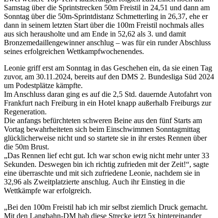
Samstag über die Sprintstrecken 50m Freistil in 24,51 und dann am
Sonntag über die 50m-Sprintdistanz Schmetterling in 26,37, ehe er
dann in seinem letzten Start über die 100m Freistil nochmals alles
aus sich herausholte und am Ende in 52,62 als 3. und damit
Bronzemedaillengewinner anschlug – was für ein runder Abschluss
seines erfolgreichen Wettkampfwochenendes.
Leonie griff erst am Sonntag in das Geschehen ein, da sie einen Tag
zuvor, am 30.11.2024, bereits auf den DMS 2. Bundesliga Süd 2024
um Podestplätze kämpfte.
Im Anschluss daran ging es auf die 2,5 Std. dauernde Autofahrt von
Frankfurt nach Freiburg in ein Hotel knapp außerhalb Freiburgs zur
Regeneration.
Die anfangs befürchteten schweren Beine aus den fünf Starts am
Vortag bewahrheiteten sich beim Einschwimmen Sonntagmittag
glücklicherweise nicht und so startete sie in ihr erstes Rennen über
die 50m Brust.
„Das Rennen lief echt gut. Ich war schon ewig nicht mehr unter 33
Sekunden. Deswegen bin ich richtig zufrieden mit der Zeit!“, sagte
eine überraschte und mit sich zufriedene Leonie, nachdem sie in
32,96 als Zweitplatzierte anschlug. Auch ihr Einstieg in die
Wettkämpfe war erfolgreich.
„Bei den 100m Freistil hab ich mir selbst ziemlich Druck gemacht.
Mit den Langbahn-DM hab diese Strecke jetzt 5x hintereinander