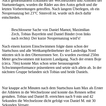
Nach gemeinsamem Erkunden der Wechselzonen und Abholen der
Startunterlagen, wurden die Räder aus den Autos geholt und die
letzten Vorbereitungen getroffen. Nach langem Überlegen, ob ein
Neoprenanzug bei 23°C Sinnvoll ist, wurde sich doch dafür
entschieden.
Beschlossene Sache von Daniel Mamot, Maximilian
Zech, Tobias Bayerlein und Daniel Binder (von links
nach rechts): Der kurze Neoprenanzug wird’s!
Nach einem kurzen Einschwimmen folgte dann schon der
Startschuss und alle Wettkampfteilnehmer der Landesliga Nord
stürzten sich in den Obernzennen See. Es wurden zweimal 250m
Meter geschwommen mit kurzem Landgang. Nach der ersten Boje
(circa. 70m) konnte Max schon seine herausragende
Schwimmperformance präsentieren und setzte sich allein ab. In der
nächsten Gruppe befanden sich Tobias und beide Daniels.
Nur knappe acht Minuten nach dem Startschuss kam Max als Erster
der Athleten in die Wechselzone und konnte das Rennen selbst
gestalten. Tobias und Daniel B. erreichten nach 9 min und 42
Sekunden die Wechselzone dicht gefolgt von Daniel M. mit 30
Sekunden Versatz.