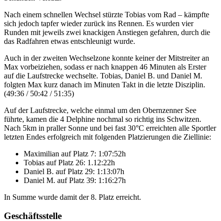
Nach einem schnellen Wechsel stürzte Tobias vom Rad – kämpfte
sich jedoch tapfer wieder zurück ins Rennen. Es wurden vier
Runden mit jeweils zwei knackigen Anstiegen gefahren, durch die
das Radfahren etwas entschleunigt wurde.
Auch in der zweiten Wechselzone konnte keiner der Mitstreiter an
Max vorbeiziehen, sodass er nach knappen 46 Minuten als Erster
auf die Laufstrecke wechselte. Tobias, Daniel B. und Daniel M.
folgten Max kurz danach im Minuten Takt in die letzte Disziplin.
(49:36 / 50:42 / 51:35)
Auf der Laufstrecke, welche einmal um den Obernzenner See
führte, kamen die 4 Delphine nochmal so richtig ins Schwitzen.
Nach 5km in praller Sonne und bei fast 30°C erreichten alle Sportler
letzten Endes erfolgreich mit folgenden Platzierungen die Ziellinie:
Maximilian auf Platz 7: 1:07:52h
Tobias auf Platz 26: 1.12:22h
Daniel B. auf Platz 29: 1:13:07h
Daniel M. auf Platz 39: 1:16:27h
In Summe wurde damit der 8. Platz erreicht.
Geschäftsstelle