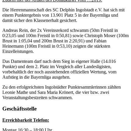
Die Herrenmannschaft des SC Delphin Ingolstadt e.V. hat sich mit
einem Punktergebnis von 13.901 Platz 5 in der Bayernliga und
damit sicher den Klassenerhalt gesichert.
Andreas Rein, der 2x Vereinsrekord schwamm (50m Freistil in
0:23,05 und 100m Freistil in 0:50,81) sowie Christoph Moser (100m
Brust in 1:05,04 und 200m Brust in 2:20,91) und Fabian
Heinemann (100m Freistil in 0:53,10) zeigten die stärksten
Einzelleistungen.
Das Damenteam darf nach dem Sieg in eigener Halle (14.016
Punkte) und dem 2. Platz im Vergleich aller Landesligisten,
vorbehaltlich der noch ausstehenden offiziellen Wertung, vom
Aufstieg in die Bayernliga ausgehen.
Zu den erfolgreichsten Ingolstädter Punktesammlerinnen zählten
Leonie Mathe und Sara Maria Krönert, die vier bzw. zwei
Veranstaltungsbestzeiten schwammen.
Geschäftsstelle
Erreichbarkeit Telefon:
Montag 16:30 – 18:00 Uhr