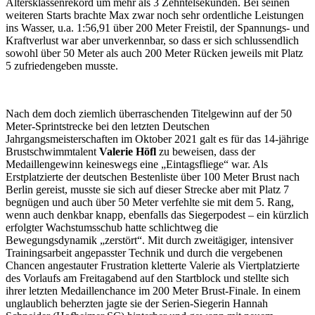
Altersklassenrekord um mehr als 3 Zehntelsekunden. Bei seinen
weiteren Starts brachte Max zwar noch sehr ordentliche Leistungen
ins Wasser, u.a. 1:56,91 über 200 Meter Freistil, der Spannungs- und
Kraftverlust war aber unverkennbar, so dass er sich schlussendlich
sowohl über 50 Meter als auch 200 Meter Rücken jeweils mit Platz
5 zufriedengeben musste.
Nach dem doch ziemlich überraschenden Titelgewinn auf der 50
Meter-Sprintstrecke bei den letzten Deutschen
Jahrgangsmeisterschaften im Oktober 2021 galt es für das 14-jährige
Brustschwimmtalent
Valerie Höfl
zu beweisen, dass der
Medaillengewinn keineswegs eine „Eintagsfliege“ war. Als
Erstplatzierte der deutschen Bestenliste über 100 Meter Brust nach
Berlin gereist, musste sie sich auf dieser Strecke aber mit Platz 7
begnügen und auch über 50 Meter verfehlte sie mit dem 5. Rang,
wenn auch denkbar knapp, ebenfalls das Siegerpodest – ein kürzlich
erfolgter Wachstumsschub hatte schlichtweg die
Bewegungsdynamik „zerstört“. Mit durch zweitägiger, intensiver
Trainingsarbeit angepasster Technik und durch die vergebenen
Chancen angestauter Frustration kletterte Valerie als Viertplatzierte
des Vorlaufs am Freitagabend auf den Startblock und stellte sich
ihrer letzten Medaillenchance im 200 Meter Brust-Finale. In einem
unglaublich beherzten jagte sie der Serien-Siegerin Hannah