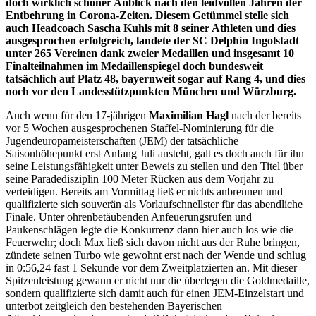
doch wirklich schöner Anblick nach den leidvollen Jahren der
Entbehrung in Corona-Zeiten. Diesem Getümmel stelle sich
auch Headcoach Sascha Kuhls mit 8 seiner Athleten und dies
ausgesprochen erfolgreich, landete der SC Delphin Ingolstadt
unter 265 Vereinen dank zweier Medaillen und insgesamt 10
Finalteilnahmen im Medaillenspiegel doch bundesweit
tatsächlich auf Platz 48, bayernweit sogar auf Rang 4, und dies
noch vor den Landesstützpunkten München und Würzburg.
Auch wenn für den 17-jährigen
Maximilian Hagl
nach der bereits
vor 5 Wochen ausgesprochenen Staffel-Nominierung für die
Jugendeuropameisterschaften (JEM) der tatsächliche
Saisonhöhepunkt erst Anfang Juli ansteht, galt es doch auch für ihn
seine Leistungsfähigkeit unter Beweis zu stellen und den Titel über
seine Paradedisziplin 100 Meter Rücken aus dem Vorjahr zu
verteidigen. Bereits am Vormittag ließ er nichts anbrennen und
qualifizierte sich souverän als Vorlaufschnellster für das abendliche
Finale. Unter ohrenbetäubenden Anfeuerungsrufen und
Paukenschlägen legte die Konkurrenz dann hier auch los wie die
Feuerwehr; doch Max ließ sich davon nicht aus der Ruhe bringen,
zündete seinen Turbo wie gewohnt erst nach der Wende und schlug
in 0:56,24 fast 1 Sekunde vor dem Zweitplatzierten an. Mit dieser
Spitzenleistung gewann er nicht nur die überlegen die Goldmedaille,
sondern qualifizierte sich damit auch für einen JEM-Einzelstart und
unterbot zeitgleich den bestehenden Bayerischen