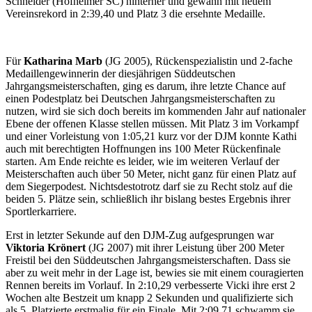
Schneider (Hofheimer SC) hinterher und gewann mit neuem
Vereinsrekord in 2:39,40 und Platz 3 die ersehnte Medaille.
Für
Katharina Marb
(JG 2005), Rückenspezialistin und 2-fache
Medaillengewinnerin der diesjährigen Süddeutschen
Jahrgangsmeisterschaften, ging es darum, ihre letzte Chance auf
einen Podestplatz bei Deutschen Jahrgangsmeisterschaften zu
nutzen, wird sie sich doch bereits im kommenden Jahr auf nationaler
Ebene der offenen Klasse stellen müssen. Mit Platz 3 im Vorkampf
und einer Vorleistung von 1:05,21 kurz vor der DJM konnte Kathi
auch mit berechtigten Hoffnungen ins 100 Meter Rückenfinale
starten. Am Ende reichte es leider, wie im weiteren Verlauf der
Meisterschaften auch über 50 Meter, nicht ganz für einen Platz auf
dem Siegerpodest. Nichtsdestotrotz darf sie zu Recht stolz auf die
beiden 5. Plätze sein, schließlich ihr bislang bestes Ergebnis ihrer
Sportlerkarriere.
Erst in letzter Sekunde auf den DJM-Zug aufgesprungen war
Viktoria Krönert
(JG 2007) mit ihrer Leistung über 200 Meter
Freistil bei den Süddeutschen Jahrgangsmeisterschaften. Dass sie
aber zu weit mehr in der Lage ist, bewies sie mit einem couragierten
Rennen bereits im Vorlauf. In 2:10,29 verbesserte Vicki ihre erst 2
Wochen alte Bestzeit um knapp 2 Sekunden und qualifizierte sich
als 5. Platzierte erstmalig für ein Finale. Mit 2:09,71 schwamm sie