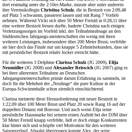
dort erstmalig unter die 2:10er-Marke, musste aber unter anderem
ihre Vereinskollegin
Christina Schulz
, die in Bestzeit von 2:09,48
auf Platz 5 schwamm, passieren lassen und mit Rang 7 Vorlieb
nehmen. Während Vicki sich über 50 Meter Freistil in 0:28,11 über
eine weitere Bestzeit freuen durfte, haderte Christina nach einigen
Verletzungssorgen im Vorfeld inkl. der Teilnahmeabsage an den
Süddeutschen Jahrgangs-meisterschaften ein wenig mit ihren
weiteren Leistungen, insbesondere über 200 Meter Brust, verfehlte
sie hier doch das Finale nur um knappe 5 Zehntelsekunden, dass sie
mit persönlicher Bestzeit relativ locker erreicht hätte.
Für die weiteren 3 Delphine
Clarissa Schulz
(JG 2009),
Elija
Neumüller
(JG 2008) und
Alexander Reiswich
(JG 2007) ging es
bei ihrer allerersten Teilnahme an Deutschen
Jahrgangsmeisterschaften primär darum Erfahrung zu sammeln, ist
doch für die Mehrheit der „Neulinge“ die pure Kulisse in der
Europa-Schwimmhalle schon ziemlich einschüchternd.
Clarissa meisterte diese Herausforderung mit neuer Bestzeit in
1:22,09 über 100 Meter Brust und Platz 20 sowie Rang 16 auf der
doppelten Distanz mit Bravour. Und auch wenn Elija seine
persönliche Hausmarke bei seinem ersten Auftritt bei der DJM über
50 Meter Freistil knapp verfehlte, ließ er doch einige Konkurrenten
klar hinter sich und schöpfte viel Motivation für den weiteren
Saisonverlauf. Absolut überzeugen konnte Alex, der seine