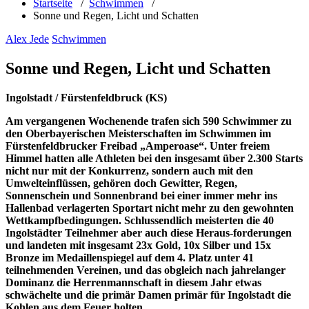
Startseite
/
Schwimmen
/
Sonne und Regen, Licht und Schatten
Alex Jede
Schwimmen
Sonne und Regen, Licht und Schatten
Ingolstadt / Fürstenfeldbruck (KS)
Am vergangenen Wochenende trafen sich 590 Schwimmer zu
den Oberbayerischen Meisterschaften im Schwimmen im
Fürstenfeldbrucker Freibad „Amperoase“. Unter freiem
Himmel hatten alle Athleten bei den insgesamt über 2.300 Starts
nicht nur mit der Konkurrenz, sondern auch mit den
Umwelteinflüssen, gehören doch Gewitter, Regen,
Sonnenschein und Sonnenbrand bei einer immer mehr ins
Hallenbad verlagerten Sportart nicht mehr zu den gewohnten
Wettkampfbedingungen. Schlussendlich meisterten die 40
Ingolstädter Teilnehmer aber auch diese Heraus-forderungen
und landeten mit insgesamt 23x Gold, 10x Silber und 15x
Bronze im Medaillenspiegel auf dem 4. Platz unter 41
teilnehmenden Vereinen, und das obgleich nach jahrelanger
Dominanz die Herrenmannschaft in diesem Jahr etwas
schwächelte und die primär Damen primär für Ingolstadt die
Kohlen aus dem Feuer holten.