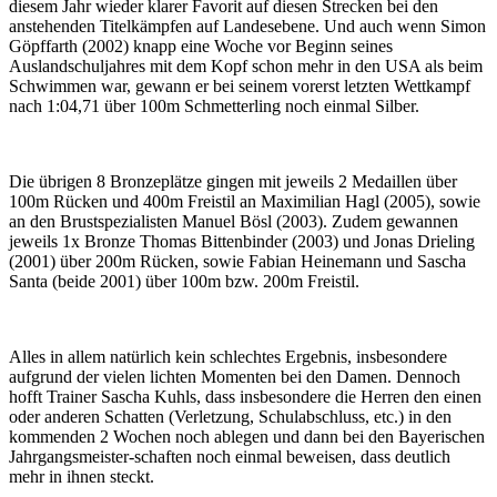
diesem Jahr wieder klarer Favorit auf diesen Strecken bei den
anstehenden Titelkämpfen auf Landesebene. Und auch wenn Simon
Göpffarth (2002) knapp eine Woche vor Beginn seines
Auslandschuljahres mit dem Kopf schon mehr in den USA als beim
Schwimmen war, gewann er bei seinem vorerst letzten Wettkampf
nach 1:04,71 über 100m Schmetterling noch einmal Silber.
Die übrigen 8 Bronzeplätze gingen mit jeweils 2 Medaillen über
100m Rücken und 400m Freistil an Maximilian Hagl (2005), sowie
an den Brustspezialisten Manuel Bösl (2003). Zudem gewannen
jeweils 1x Bronze Thomas Bittenbinder (2003) und Jonas Drieling
(2001) über 200m Rücken, sowie Fabian Heinemann und Sascha
Santa (beide 2001) über 100m bzw. 200m Freistil.
Alles in allem natürlich kein schlechtes Ergebnis, insbesondere
aufgrund der vielen lichten Momenten bei den Damen. Dennoch
hofft Trainer Sascha Kuhls, dass insbesondere die Herren den einen
oder anderen Schatten (Verletzung, Schulabschluss, etc.) in den
kommenden 2 Wochen noch ablegen und dann bei den Bayerischen
Jahrgangsmeister-schaften noch einmal beweisen, dass deutlich
mehr in ihnen steckt.