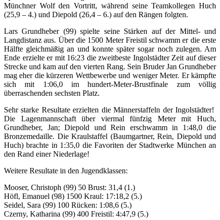
Münchner Wolf den Vortritt, während seine Teamkollegen Huch
(25,9 – 4.) und Diepold (26,4 – 6.) auf den Rängen folgten.
Lars Grundheber (99) spielte seine Stärken auf der Mittel- und
Langdistanz aus. Über die 1500 Meter Freistil schwamm er die erste
Hälfte gleichmäßig an und konnte später sogar noch zulegen. Am
Ende erzielte er mit 16:23 die zweitbeste Ingolstädter Zeit auf dieser
Strecke und kam auf den vierten Rang. Sein Bruder Jan Grundheber
mag eher die kürzeren Wettbewerbe und weniger Meter. Er kämpfte
sich mit 1:06,0 im hundert-Meter-Brustfinale zum völlig
überraschenden sechsten Platz.
Sehr starke Resultate erzielten die Männerstaffeln der Ingolstädter!
Die Lagenmannschaft über viermal fünfzig Meter mit Huch,
Grundheber, Jan; Diepold und Rein erschwamm in 1:48,0 die
Bronzemedaille. Die Kraulstaffel (Baumgartner, Rein, Diepold und
Huch) brachte in 1:35,0 die Favoriten der Stadtwerke München an
den Rand einer Niederlage!
Weitere Resultate in den Jugendklassen:
Mooser, Christoph (99) 50 Brust: 31,4 (1.)
Höfl, Emanuel (98) 1500 Kraul: 17:18,2 (5.)
Seidel, Sara (99) 100 Rücken: 1:08,6 (5.)
Czerny, Katharina (99) 400 Freistil: 4:47,9 (5.)