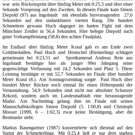
war sein Rückensprint über fünfzig Meter mit 0:25,3 und über einer
Sekunde Vorsprung auf den Zweiten. In diesem Finale kam Simon
Diepold (97) aus Ingolstadt mit ebenfalls hervorragenden 27,6
Sekunden auf den undankbaren vierten Rang. Die hundert
Schmettern gewann Huch dagegen im harten Fight mit dem
Münchner Zeidler in 56,4 Sekunden. Hier belegte Diepold nach
guter Vorkampfleistung (58,8) den achten Finalplatz.
Im Endlauf über fünfzig Meter Kraul gab es am Ende zwei
Goldmedaillen. Paul Huch und Hentschel (Riemerling) schlugen
gemeinsam bei 0:23,51 an! Sportkamerad Andreas Rein aus
Ingolstadt bestätigte hier als junger 99er Jahrgang seine
gegenwärtige Verfassung mit 24,2 Sekunden und Platz 5. Diese
Leistung bestätigte er mit 52,7 Sekunden im Finale über hundert
Meter Kraul (8.). Am Sonntagvormittag sorgte Paul Huch über
hundert Meter Rücken noch einmal für einen Höhenpunkt der
Veranstaltung. 54,9 Sekunden sind nicht nur absoluter Schanzer
Rekord, sondern auch im Landesmaßstab eine herausragende
Marke. Am Nachmittag gelang ihm im Finale mit seinen
Mannschaftskollegen Simon Diepold (5. 1:00,8) und Christoph
Mooser (1999, 6 – 1:02,3) zwar keine Bestätigung, aber die
Bestmarke steht.
Markus Baumgartner (1987) konzentrierte sich diesmal auf den
Sprint der Schmetterlinge. Mit 0:25,4 ließ er nur dem starken