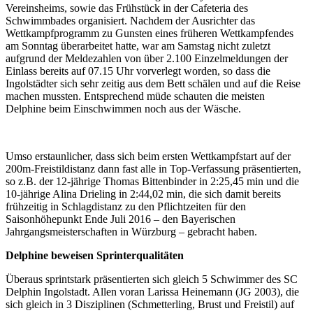
Vereinsheims, sowie das Frühstück in der Cafeteria des
Schwimmbades organisiert. Nachdem der Ausrichter das
Wettkampfprogramm zu Gunsten eines früheren Wettkampfendes
am Sonntag überarbeitet hatte, war am Samstag nicht zuletzt
aufgrund der Meldezahlen von über 2.100 Einzelmeldungen der
Einlass bereits auf 07.15 Uhr vorverlegt worden, so dass die
Ingolstädter sich sehr zeitig aus dem Bett schälen und auf die Reise
machen mussten. Entsprechend müde schauten die meisten
Delphine beim Einschwimmen noch aus der Wäsche.
Umso erstaunlicher, dass sich beim ersten Wettkampfstart auf der
200m-Freistildistanz dann fast alle in Top-Verfassung präsentierten,
so z.B. der 12-jährige Thomas Bittenbinder in 2:25,45 min und die
10-jährige Alina Drieling in 2:44,02 min, die sich damit bereits
frühzeitig in Schlagdistanz zu den Pflichtzeiten für den
Saisonhöhepunkt Ende Juli 2016 – den Bayerischen
Jahrgangsmeisterschaften in Würzburg – gebracht haben.
Delphine beweisen Sprinterqualitäten
Überaus sprintstark präsentierten sich gleich 5 Schwimmer des SC
Delphin Ingolstadt. Allen voran Larissa Heinemann (JG 2003), die
sich gleich in 3 Disziplinen (Schmetterling, Brust und Freistil) auf