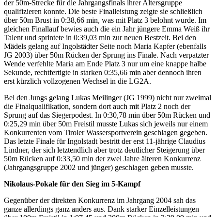
der 50m-Strecke für die Jahrgangsfinals ihrer Altersgruppe
qualifizieren konnte. Die beste Finalleistung zeigte sie schließlich
über 50m Brust in 0:38,66 min, was mit Platz 3 belohnt wurde. Im
gleichen Finallauf bewies auch die ein Jahr jüngere Emma Weiß ihr
Talent und sprintete in 0:39,03 min zur neuen Bestzeit. Bei den
Mädels gelang auf Ingolstädter Seite noch Maria Kapfer (ebenfalls
JG 2003) über 50m Rücken der Sprung ins Finale. Nach verpatzter
Wende verfehlte Maria am Ende Platz 3 nur um eine knappe halbe
Sekunde, rechtfertigte in starken 0:35,66 min aber dennoch ihren
erst kürzlich vollzogenen Wechsel in die LG2A.
Bei den Jungs gelang Lukas Meilinger (JG 1999) nicht nur zweimal
die Finalqualifikation, sondern dort auch mit Platz 2 noch der
Sprung auf das Siegerpodest. In 0:30,78 min über 50m Rücken und
0:25,29 min über 50m Freistil musste Lukas sich jeweils nur einem
Konkurrenten vom Tiroler Wassersportverein geschlagen gegeben.
Das letzte Finale für Ingolstadt bestritt der erst 11-jährige Claudius
Lindner, der sich letztendlich aber trotz deutlicher Steigerung über
50m Rücken auf 0:33,50 min der zwei Jahre älteren Konkurrenz
(Jahrgangsgruppe 2002 und jünger) geschlagen geben musste.
Nikolaus-Pokale für den Sieg im 5-Kampf
Gegenüber der direkten Konkurrenz im Jahrgang 2004 sah das
ganze allerdings ganz anders aus. Dank starker Einzelleistungen