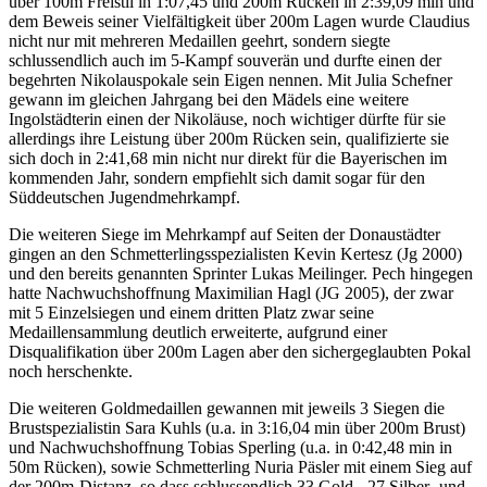
über 100m Freistil in 1:07,45 und 200m Rücken in 2:39,09 min und
dem Beweis seiner Vielfältigkeit über 200m Lagen wurde Claudius
nicht nur mit mehreren Medaillen geehrt, sondern siegte
schlussendlich auch im 5-Kampf souverän und durfte einen der
begehrten Nikolauspokale sein Eigen nennen. Mit Julia Schefner
gewann im gleichen Jahrgang bei den Mädels eine weitere
Ingolstädterin einen der Nikoläuse, noch wichtiger dürfte für sie
allerdings ihre Leistung über 200m Rücken sein, qualifizierte sie
sich doch in 2:41,68 min nicht nur direkt für die Bayerischen im
kommenden Jahr, sondern empfiehlt sich damit sogar für den
Süddeutschen Jugendmehrkampf.
Die weiteren Siege im Mehrkampf auf Seiten der Donaustädter
gingen an den Schmetterlingsspezialisten Kevin Kertesz (Jg 2000)
und den bereits genannten Sprinter Lukas Meilinger. Pech hingegen
hatte Nachwuchshoffnung Maximilian Hagl (JG 2005), der zwar
mit 5 Einzelsiegen und einem dritten Platz zwar seine
Medaillensammlung deutlich erweiterte, aufgrund einer
Disqualifikation über 200m Lagen aber den sichergeglaubten Pokal
noch herschenkte.
Die weiteren Goldmedaillen gewannen mit jeweils 3 Siegen die
Brustspezialistin Sara Kuhls (u.a. in 3:16,04 min über 200m Brust)
und Nachwuchshoffnung Tobias Sperling (u.a. in 0:42,48 min in
50m Rücken), sowie Schmetterling Nuria Päsler mit einem Sieg auf
der 200m-Distanz, so dass schlussendlich 33 Gold-, 27 Silber- und