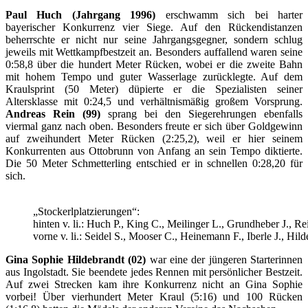
Paul Huch (Jahrgang 1996)
erschwamm sich bei harter
bayerischer Konkurrenz vier Siege. Auf den Rückendistanzen
beherrschte er nicht nur seine Jahrgangsgegner, sondern schlug
jeweils mit Wettkampfbestzeit an. Besonders auffallend waren seine
0:58,8 über die hundert Meter Rücken, wobei er die zweite Bahn
mit hohem Tempo und guter Wasserlage zurücklegte. Auf dem
Kraulsprint (50 Meter) düpierte er die Spezialisten seiner
Altersklasse mit 0:24,5 und verhältnismäßig großem Vorsprung.
Andreas Rein (99)
sprang bei den Siegerehrungen ebenfalls
viermal ganz nach oben. Besonders freute er sich über Goldgewinn
auf zweihundert Meter Rücken (2:25,2), weil er hier seinem
Konkurrenten aus Ottobrunn von Anfang an sein Tempo diktierte.
Die 50 Meter Schmetterling entschied er in schnellen 0:28,20 für
sich.
„Stockerlplatzierungen“:
hinten v. li.: Huch P., King C., Meilinger L., Grundheber J., Re
vorne v. li.: Seidel S., Mooser C., Heinemann F., Iberle J., Hil
Gina Sophie Hildebrandt (02)
war eine der jüngeren Starterinnen
aus Ingolstadt. Sie beendete jedes Rennen mit persönlicher Bestzeit.
Auf zwei Strecken kam ihre Konkurrenz nicht an Gina Sophie
vorbei! Über vierhundert Meter Kraul (5:16) und 100 Rücken