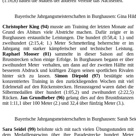
(1:16,8) hatten die Mädels der anderen Vereine das Nachsehen.
Bayerische Jahrgangsmeisterschaften in Burghausen: Gina Hilde
Christopher King (94)
musste am Training der letzten Monate auf
Grund des Abiturs viele Abstriche machen. Dafür zeigte er in
Burghausen erstaunliche Leistungen. Die hundert (0:58,4; 1.) und
zweihundert (2:15,4; 1.) Meter Schmetterling beherrschte er im
Jahrgang mit starker kämpferischer und technischer Leistung.
Raphael Mooser (01)
sammelte in dieser Saison auf den
Bruststrecken schon einige Erfolge. In Burghausen begann er über
zweihundert Meter verhalten, um dann auf der zweiten Hälfte mit
besserem Abdruck und kräftigen Zügen seinen sportlichen Rivalen
hinter sich zu lassen.
Simon Diepold (97)
bestätigte sein
konzentriertes Training in den zurückliegenden Wochen mit viel
Edelmetall auf den Rückenstrecken. Herausragend waren dabei die
Silbermedaillen über hundert (1:05,2) und zweihundert (2:22,5)
Rücken.
Jan Grundheber (96)
gelang dies auf den Brustdistanzen
mit 1:11,1 über 100 Meter (2.) und 32,4 über fünfzig Meter (3.).
Bayerische Jahrgangsmeisterschaften in Burghausen: Sarah Sei
Sara Seidel (99)
belohnte sich mit nach vielen Übungsstunden mit
dem Medaillengewinn über ihre Paradestrecke hundert Meter