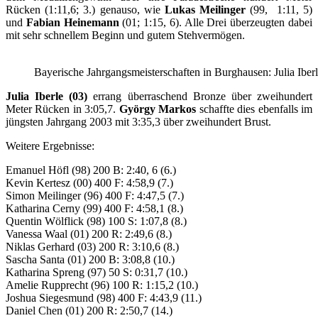
Rücken (1:11,6; 3.) genauso, wie
Lukas Meilinger
(99, 1:11, 5)
und
Fabian Heinemann
(01; 1:15, 6). Alle Drei überzeugten dabei
mit sehr schnellem Beginn und gutem Stehvermögen.
Bayerische Jahrgangsmeisterschaften in Burghausen: Julia Iber
Julia Iberle (03)
errang überraschend Bronze über zweihundert
Meter Rücken in 3:05,7.
György Markos
schaffte dies ebenfalls im
jüngsten Jahrgang 2003 mit 3:35,3 über zweihundert Brust.
Weitere Ergebnisse:
Emanuel Höfl (98) 200 B: 2:40, 6 (6.)
Kevin Kertesz (00) 400 F: 4:58,9 (7.)
Simon Meilinger (96) 400 F: 4:47,5 (7.)
Katharina Cerny (99) 400 F: 4:58,1 (8.)
Quentin Wölflick (98) 100 S: 1:07,8 (8.)
Vanessa Waal (01) 200 R: 2:49,6 (8.)
Niklas Gerhard (03) 200 R: 3:10,6 (8.)
Sascha Santa (01) 200 B: 3:08,8 (10.)
Katharina Spreng (97) 50 S: 0:31,7 (10.)
Amelie Rupprecht (96) 100 R: 1:15,2 (10.)
Joshua Siegesmund (98) 400 F: 4:43,9 (11.)
Daniel Chen (01) 200 R: 2:50,7 (14.)