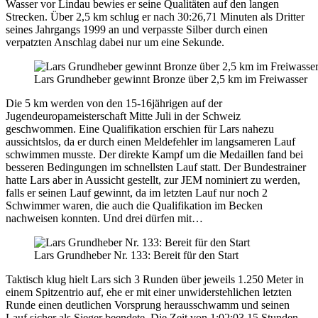
Wasser vor Lindau bewies er seine Qualitäten auf den langen
Strecken. Über 2,5 km schlug er nach 30:26,71 Minuten als Dritter
seines Jahrgangs 1999 an und verpasste Silber durch einen
verpatzten Anschlag dabei nur um eine Sekunde.
Lars Grundheber gewinnt Bronze über 2,5 km im Freiwasser
Die 5 km werden von den 15-16jährigen auf der
Jugendeuropameisterschaft Mitte Juli in der Schweiz
geschwommen. Eine Qualifikation erschien für Lars nahezu
aussichtslos, da er durch einen Meldefehler im langsameren Lauf
schwimmen musste. Der direkte Kampf um die Medaillen fand bei
besseren Bedingungen im schnellsten Lauf statt. Der Bundestrainer
hatte Lars aber in Aussicht gestellt, zur JEM nominiert zu werden,
falls er seinen Lauf gewinnt, da im letzten Lauf nur noch 2
Schwimmer waren, die auch die Qualifikation im Becken
nachweisen konnten. Und drei dürfen mit…
Lars Grundheber Nr. 133: Bereit für den Start
Taktisch klug hielt Lars sich 3 Runden über jeweils 1.250 Meter in
einem Spitzentrio auf, ehe er mit einer unwiderstehlichen letzten
Runde einen deutlichen Vorsprung herausschwamm und seinen
Lauf sicher als Sieger beendete. Die Zeit von 1:02:03,15 Stunden