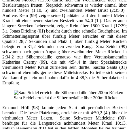
Bestleistungen freuen. Siegreich schwamm er wieder einmal über
hundert Meter (1:10, 5) und zweihundert Meter Brust (2:35,0).
Andreas Rein (99) zeigte seine Qualitäten auf den hundert Metern
Kraul mit einer neuen starken Bestzeit von 54,0 (1.). Das er auch
längere Strecken beherrscht, zeigte Rein über 1500 Kraul (17:29;
3.). Jonas Drieling (01) besticht durch eine schnelle Tauchphase. Im
Schmetterlingssprint über fünfzig Meter erreichte er mit dieser
Qualität 28,7 Sekunden und Platz 1, über fünfzig Meter Rücken
belegte er in 31,2 Sekunden den zweiten Rang. Sara Seidel (99)
schwamm nach gutem Angang über zweihundert Meter Rücken in
2:34,2 zur Silbermedaille genauso wie ihre Vereinskameradin
Katharina Czerny (99), die mit 4:54,4 in ihrer Spezialstrecke
vierhundert Meter Kraul zufrieden sein durfte. Sascha Santa (01)
schwimmt ebenfalls gerne diese Mittelstrecke. Er teilte sich seinen
Wettkampf gut ein und nahm dafür in 4:38,3 die Silberplakette in
Empfang.
Sara Seidel erreicht die Silbermedaille über 200m Rücken
Emanuel Höfl (98) konnte jeden Start mit persönlicher Bestzeit
beenden. Die beste Platzierung erreichte er mit 4:59,2 (4.) über die
vierhundert Meter Lagen. Seine Schwester Madeleine (00)
benötigte für die Langstrecke achthundert Meter Kraul 10:13.
Fabian Heinemann (01) hat in den letzten Monaten fleißig trainiert.