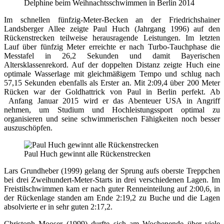
Delphine beim Weihnachtsschwimmen in Berlin 2014
Im schnellen fünfzig-Meter-Becken an der Friedrichshainer
Landsberger Allee zeigte Paul Huch (Jahrgang 1996) auf den
Rückenstrecken teilweise herausragende Leistungen. Im letzten
Lauf über fünfzig Meter erreichte er nach Turbo-Tauchphase die
Messtafel in 26,2 Sekunden und damit Bayerischen
Altersklassenrekord. Auf der doppelten Distanz zeigte Huch eine
optimale Wasserlage mit gleichmäßigem Tempo und schlug nach
57,15 Sekunden ebenfalls als Erster an. Mit 2:09,4 über 200 Meter
Rücken war der Goldhattrick von Paul in Berlin perfekt. Ab
Anfang Januar 2015 wird er das Abenteuer USA in Angriff
nehmen, um Studium und Hochleistungssport optimal zu
organisieren und seine schwimmerischen Fähigkeiten noch besser
auszuschöpfen.
Paul Huch gewinnt alle Rückenstrecken
Lars Grundheber (1999) gelang der Sprung aufs oberste Treppchen
bei drei Zweihundert-Meter-Starts in drei verschiedenen Lagen. Im
Freistilschwimmen kam er nach guter Renneinteilung auf 2:00,6, in
der Rückenlage standen am Ende 2:19,2 zu Buche und die Lagen
absolvierte er in sehr guten 2:17,2.
Christoph Mooser (1999) durfte sich am Wochenende über viele