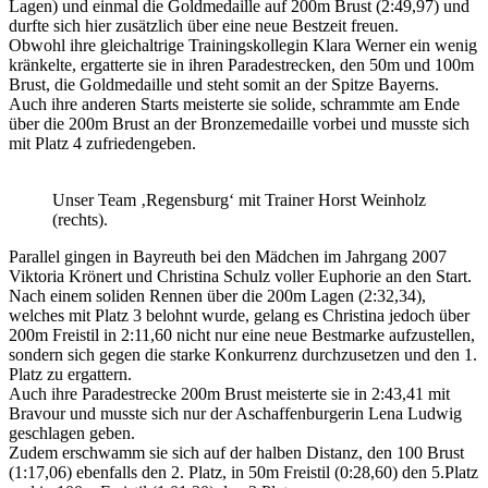
Lagen) und einmal die Goldmedaille auf 200m Brust (2:49,97) und
durfte sich hier zusätzlich über eine neue Bestzeit freuen.
Obwohl ihre gleichaltrige Trainingskollegin Klara Werner ein wenig
kränkelte, ergatterte sie in ihren Paradestrecken, den 50m und 100m
Brust, die Goldmedaille und steht somit an der Spitze Bayerns.
Auch ihre anderen Starts meisterte sie solide, schrammte am Ende
über die 200m Brust an der Bronzemedaille vorbei und musste sich
mit Platz 4 zufriedengeben.
Unser Team ‚Regensburg‘ mit Trainer Horst Weinholz
(rechts).
Parallel gingen in Bayreuth bei den Mädchen im Jahrgang 2007
Viktoria Krönert und Christina Schulz voller Euphorie an den Start.
Nach einem soliden Rennen über die 200m Lagen (2:32,34),
welches mit Platz 3 belohnt wurde, gelang es Christina jedoch über
200m Freistil in 2:11,60 nicht nur eine neue Bestmarke aufzustellen,
sondern sich gegen die starke Konkurrenz durchzusetzen und den 1.
Platz zu ergattern.
Auch ihre Paradestrecke 200m Brust meisterte sie in 2:43,41 mit
Bravour und musste sich nur der Aschaffenburgerin Lena Ludwig
geschlagen geben.
Zudem erschwamm sie sich auf der halben Distanz, den 100 Brust
(1:17,06) ebenfalls den 2. Platz, in 50m Freistil (0:28,60) den 5.Platz