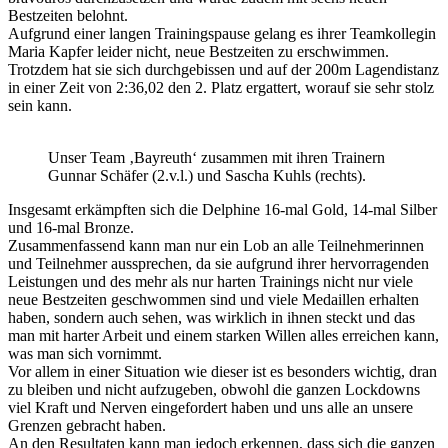
Bestzeiten belohnt.
Aufgrund einer langen Trainingspause gelang es ihrer Teamkollegin
Maria Kapfer leider nicht, neue Bestzeiten zu erschwimmen.
Trotzdem hat sie sich durchgebissen und auf der 200m Lagendistanz
in einer Zeit von 2:36,02 den 2. Platz ergattert, worauf sie sehr stolz
sein kann.
Unser Team ‚Bayreuth‘ zusammen mit ihren Trainern
Gunnar Schäfer (2.v.l.) und Sascha Kuhls (rechts).
Insgesamt erkämpften sich die Delphine 16-mal Gold, 14-mal Silber
und 16-mal Bronze.
Zusammenfassend kann man nur ein Lob an alle Teilnehmerinnen
und Teilnehmer aussprechen, da sie aufgrund ihrer hervorragenden
Leistungen und des mehr als nur harten Trainings nicht nur viele
neue Bestzeiten geschwommen sind und viele Medaillen erhalten
haben, sondern auch sehen, was wirklich in ihnen steckt und das
man mit harter Arbeit und einem starken Willen alles erreichen kann,
was man sich vornimmt.
Vor allem in einer Situation wie dieser ist es besonders wichtig, dran
zu bleiben und nicht aufzugeben, obwohl die ganzen Lockdowns
viel Kraft und Nerven eingefordert haben und uns alle an unsere
Grenzen gebracht haben.
An den Resultaten kann man jedoch erkennen, dass sich die ganzen