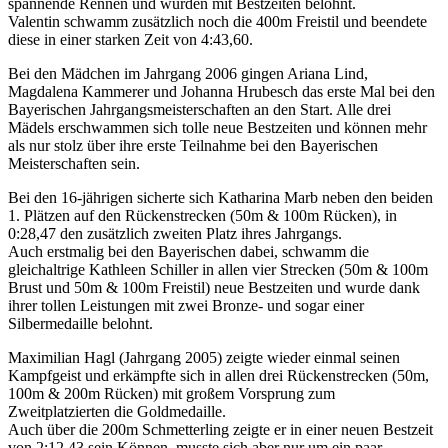
spannende Rennen und wurden mit Bestzeiten belohnt.
Valentin schwamm zusätzlich noch die 400m Freistil und beendete
diese in einer starken Zeit von 4:43,60.
Bei den Mädchen im Jahrgang 2006 gingen Ariana Lind,
Magdalena Kammerer und Johanna Hrubesch das erste Mal bei den
Bayerischen Jahrgangsmeisterschaften an den Start. Alle drei
Mädels erschwammen sich tolle neue Bestzeiten und können mehr
als nur stolz über ihre erste Teilnahme bei den Bayerischen
Meisterschaften sein.
Bei den 16-jährigen sicherte sich Katharina Marb neben den beiden
1. Plätzen auf den Rückenstrecken (50m & 100m Rücken), in
0:28,47 den zusätzlich zweiten Platz ihres Jahrgangs.
Auch erstmalig bei den Bayerischen dabei, schwamm die
gleichaltrige Kathleen Schiller in allen vier Strecken (50m & 100m
Brust und 50m & 100m Freistil) neue Bestzeiten und wurde dank
ihrer tollen Leistungen mit zwei Bronze- und sogar einer
Silbermedaille belohnt.
Maximilian Hagl (Jahrgang 2005) zeigte wieder einmal seinen
Kampfgeist und erkämpfte sich in allen drei Rückenstrecken (50m,
100m & 200m Rücken) mit großem Vorsprung zum
Zweitplatzierten die Goldmedaille.
Auch über die 200m Schmetterling zeigte er in einer neuen Bestzeit
von 2:12,43 sein Können, musste sich aber nur um ein paar