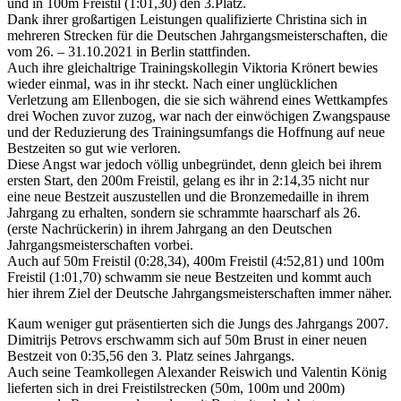
und in 100m Freistil (1:01,30) den 3.Platz.
Dank ihrer großartigen Leistungen qualifizierte Christina sich in
mehreren Strecken für die Deutschen Jahrgangsmeisterschaften, die
vom 26. – 31.10.2021 in Berlin stattfinden.
Auch ihre gleichaltrige Trainingskollegin Viktoria Krönert bewies
wieder einmal, was in ihr steckt. Nach einer unglücklichen
Verletzung am Ellenbogen, die sie sich während eines Wettkampfes
drei Wochen zuvor zuzog, war nach der einwöchigen Zwangspause
und der Reduzierung des Trainingsumfangs die Hoffnung auf neue
Bestzeiten so gut wie verloren.
Diese Angst war jedoch völlig unbegründet, denn gleich bei ihrem
ersten Start, den 200m Freistil, gelang es ihr in 2:14,35 nicht nur
eine neue Bestzeit auszustellen und die Bronzemedaille in ihrem
Jahrgang zu erhalten, sondern sie schrammte haarscharf als 26.
(erste Nachrückerin) in ihrem Jahrgang an den Deutschen
Jahrgangsmeisterschaften vorbei.
Auch auf 50m Freistil (0:28,34), 400m Freistil (4:52,81) und 100m
Freistil (1:01,70) schwamm sie neue Bestzeiten und kommt auch
hier ihrem Ziel der Deutsche Jahrgangsmeisterschaften immer näher.
Kaum weniger gut präsentierten sich die Jungs des Jahrgangs 2007.
Dimitrijs Petrovs erschwamm sich auf 50m Brust in einer neuen
Bestzeit von 0:35,56 den 3. Platz seines Jahrgangs.
Auch seine Teamkollegen Alexander Reiswich und Valentin König
lieferten sich in drei Freistilstrecken (50m, 100m und 200m)