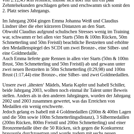
Zehntelsekunden geschlagen geben und erschwamm sich somit den
2. Platz seines Jahrgangs.
Im Jahrgang 2004 gingen Emma Johanna Weiß und Claudius
Lindner über die eher kürzeren Distanzen an den Start.
Obwohl Claudius aufgrund schulischen Stresses wenig im Training
war, schwamm er bei allen vier Starts (50m & 100m Rücken, 50m
Schmetterling und 50m Freistil) beachtliche Bestzeiten und erhöhte
den Medaillenspiegel des SCDI um zwei Bronze-, eine Silber- und
eine Goldmedaille.
Auch Emma lieferte gute Rennen in allen vier Starts (50m & 100m
Brust, 50m Schmetterling und 50m Freistil) ab und gewann unter
zwei neuen Bestzeiten in 50m Schmetterling (0:29,98) und 100m
Brust (1:17,44) eine Bronze-, eine Silber- und zwei Goldmedaillen.
Unsere zwei ‚ältesten‘ Mädels, Maria Kapfer und Isabell Schiller,
beide Jahrgang 2003, wollten noch einmal ihr Talent unter Beweis
stellen. Anders als in den anderen Jahrgängen, wurden der Jahrgang
2002 und 2003 zusammen gewertet, was das Erreichen von
Medaillen ein wenig erschwerte.
Jedoch gelang es Isabell mit 4 Goldmedaillen (200m & 400m Lagen
und die 50m sowie 100m Schmetterlingsdistanz), 3 Silbermedaillen
(200m Rücken, 800m Freistil und 200m Schmetterling) und einer
Bronzemedaille über die 50 Rücken, sich gegen die Konkurrenz
bravourös durchzusetzen und wurde zudem mit sechs neuen