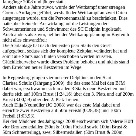
Jahrgänge 2008 und jünger statt.
Anders als die Jahre zuvor, wurde der Wettkampf unter strengen
Corona-Auflagen geführt, weshalb der Wettkampf an zwei Orten
ausgetragen wurde, um die Personenanzahl zu beschränken. Dies
hatte aber keinerlei Auswirkung auf die Leistungen der
Schwimmerinnen und Schwimmer des SC Delphin Ingolstadt.
Auch anders als zuvor, lief bei der Wettkampfplanung in Bayreuth
nicht alles einwandfrei:
Die Startanlage hat nach den ersten paar Starts den Geist
aufgegeben, sodass sich der komplette Zeitplan verändert hat und
somit alle Starts nach hinten verschoben werden mussten.
Glücklicherweise wurde dieses Problem behoben und nichts stand
dem Erreichen neuer Bestzeiten im Wege.
In Regensburg gingen vier unserer Delphine an den Start.
Clarissa Schulz (Jahrgang 2009), die das erste Mal bei den BJM
dabei war, erschwamm sich in allen 3 Starts neue Bestzeiten und
durfte sich auf 100m Brust (1:24,16) über den 3. Platz und auf 200m
Brust (3:00,59) über den 2. Platz freuen.
Auch Elija Neumüller (JG 2008) war das erste Mal dabei und
erreichte zwei Bestzeiten auf 50m Freistil (0:28,38) und 100m
Freistil (1:03,93).
Bei den Mädchen des Jahrgangs 2008 erschwamm sich Valerie Höfl
vier Bronzemedaillen (50m & 100m Freistil sowie 100m Brust &
50m Schmetterling), zwei Silbermedaillen (50m Brust & 200m