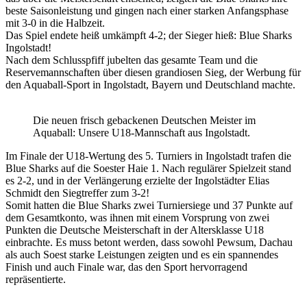
beste Saisonleistung und gingen nach einer starken Anfangsphase
mit 3-0 in die Halbzeit.
Das Spiel endete heiß umkämpft 4-2; der Sieger hieß: Blue Sharks
Ingolstadt!
Nach dem Schlusspfiff jubelten das gesamte Team und die
Reservemannschaften über diesen grandiosen Sieg, der Werbung für
den Aquaball-Sport in Ingolstadt, Bayern und Deutschland machte.
Die neuen frisch gebackenen Deutschen Meister im
Aquaball: Unsere U18-Mannschaft aus Ingolstadt.
Im Finale der U18-Wertung des 5. Turniers in Ingolstadt trafen die
Blue Sharks auf die Soester Haie 1. Nach regulärer Spielzeit stand
es 2-2, und in der Verlängerung erzielte der Ingolstädter Elias
Schmidt den Siegtreffer zum 3-2!
Somit hatten die Blue Sharks zwei Turniersiege und 37 Punkte auf
dem Gesamtkonto, was ihnen mit einem Vorsprung von zwei
Punkten die Deutsche Meisterschaft in der Altersklasse U18
einbrachte. Es muss betont werden, dass sowohl Pewsum, Dachau
als auch Soest starke Leistungen zeigten und es ein spannendes
Finish und auch Finale war, das den Sport hervorragend
repräsentierte.