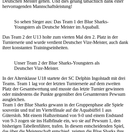
Deutschen Meister gehen. Und dies gelang tatsächlich dank einer
hervorragenden Mannschaftsleistung!
So sehen Sieger aus: Das Team 1 der Blue Sharks-
Youngsters als Deutsche Meister im Aquaball.
Das Team 2 der U13 holte zum vierten Mal den 2. Platz in der
Turnierserie und wurde verdient Deutscher Vize-Meister, auch dank
ihrer konstanten Trainingseinheiten.
Unser Team 2 der Blue Sharks-Youngsters als
Deutscher Vize-Meister.
In der Altersklasse U18 startete der SC Delphin Ingolstadt mit drei
Teams. Team 1 lag vor der letzten Turnierserie auf dem zweiten
Platz der Gesamtwertung und musste das letzte Turnier gewinnen
oder mindestens die Punkte gegenüber den Gesamtersten Pewsum
ausgleichen.
Team 1 der Blue Sharks gewann in der Gruppenphase alle Spiele
souverän und traf im Viertelfinale auf die Aquabüffel 1 aus
Gütersloh. Mit einem Halbzeitstand von 9-0 und einem Endstand
von 9-3 zogen sie ins Halbfinale ein, wo sie auf Pewsum 1, den
bisherigen Tabellenführer, trafen. In diesem entscheidenden Spiel,
das über die Meisterschaft entschied, zeigten die Blue Sharks ihre