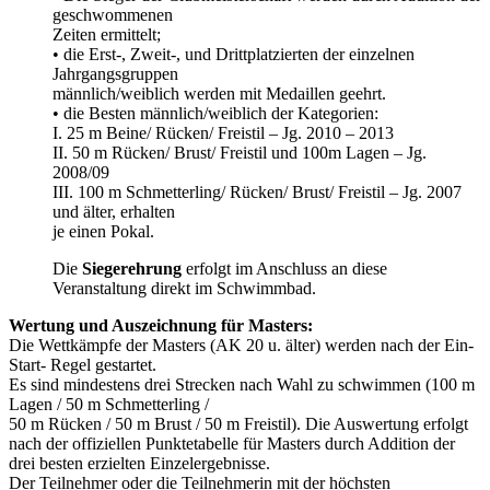
geschwommenen
Zeiten ermittelt;
• die Erst-, Zweit-, und Drittplatzierten der einzelnen
Jahrgangsgruppen
männlich/weiblich werden mit Medaillen geehrt.
• die Besten männlich/weiblich der Kategorien:
I. 25 m Beine/ Rücken/ Freistil – Jg. 2010 – 2013
II. 50 m Rücken/ Brust/ Freistil und 100m Lagen – Jg.
2008/09
III. 100 m Schmetterling/ Rücken/ Brust/ Freistil – Jg. 2007
und älter, erhalten
je einen Pokal.
Die
Siegerehrung
erfolgt im Anschluss an diese
Veranstaltung direkt im Schwimmbad.
Wertung und Auszeichnung für Masters:
Die Wettkämpfe der Masters (AK 20 u. älter) werden nach der Ein-
Start- Regel gestartet.
Es sind mindestens drei Strecken nach Wahl zu schwimmen (100 m
Lagen / 50 m Schmetterling /
50 m Rücken / 50 m Brust / 50 m Freistil). Die Auswertung erfolgt
nach der offiziellen Punktetabelle für Masters durch Addition der
drei besten erzielten Einzelergebnisse.
Der Teilnehmer oder die Teilnehmerin mit der höchsten