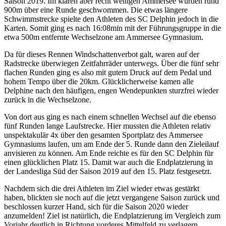
Saison 2019. Im klaren aber recht welligen Ammersee wurden rund
900m über eine Runde geschwommen. Die etwas längere
Schwimmstrecke spielte den Athleten des SC Delphin jedoch in die
Karten. Somit ging es nach 16:08min mit der Führungsgruppe in die
etwa 500m entfernte Wechselzone am Ammersee Gymnasium.
Da für dieses Rennen Windschattenverbot galt, waren auf der
Radstrecke überwiegen Zeitfahrräder unterwegs. Über die fünf sehr
flachen Runden ging es also mit gutem Druck auf dem Pedal und
hohem Tempo über die 20km. Glücklicherweise kamen alle
Delphine nach den häufigen, engen Wendepunkten sturzfrei wieder
zurück in die Wechselzone.
Von dort aus ging es nach einem schnellen Wechsel auf die ebenso
fünf Runden lange Laufstrecke. Hier mussten die Athleten relativ
unspektakulär 4x über den gesamten Sportplatz des Ammersee
Gymnasiums laufen, um am Ende der 5. Runde dann den Zieleilauf
anvisieren zu können. Am Ende reichte es für den SC Delphin für
einen glücklichen Platz 15. Damit war auch die Endplatzierung in
der Landesliga Süd der Saison 2019 auf den 15. Platz festgesetzt.
Nachdem sich die drei Athleten im Ziel wieder etwas gestärkt
haben, blickten sie noch auf die jetzt vergangene Saison zurück und
beschlossen kurzer Hand, sich für die Saison 2020 wieder
anzumelden! Ziel ist natürlich, die Endplatzierung im Vergleich zum
Vorjahr deutlich in Richtung vorderes Mittelfeld zu verlagern.