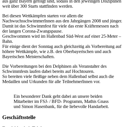
aus ganz Bayern gefolgt sind, sodass in den jeweiligen Disziplinen
weit über 300 Starts stattfinden werden.
Bei diesen Wettkämpfen starten vor allem die
NachwuchsschwimmerInnen aus den Jahrgängen 2008 und jünger.
Damit ist das Schwimmfest für viele das erste Kräftemessen nach
der langen Corona-Zwangspause.
Geschwommen wird im Hallenbad Süd-West auf einer 25-Meter –
Bahn.
Für einige dient der Sonntag auch gleichzeitig als Vorbereitung auf
höhere Wettkämpfe, wie z.B. den Oberbayerischen und auch
Bayerischen Meisterschaften.
Die Vorbereitungen bei den Delphinen als Veranstalter des
Schwimmfests laufen dabei bereits auf Hochtouren.
So bereiten viele fleißige neben dem Hallenbad selbst auch die
Medaillen und Urkunden für alle TeilnehmerInnen vor.
Ein besonderer Dank geht dabei an unsere beiden
Mitarbeiter im FSJ- / BFD- Programm, Mathis Gnass
und Simon Hasenbank, für die liebevolle Handarbeit.
Geschäftsstelle