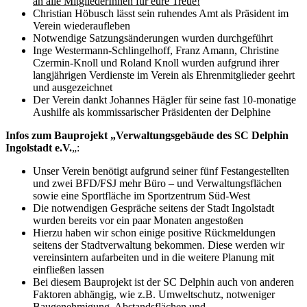
an alle MitgliederInnen für eure Treue!
Christian Höbusch lässt sein ruhendes Amt als Präsident im
Verein wiederaufleben
Notwendige Satzungsänderungen wurden durchgeführt
Inge Westermann-Schlingelhoff, Franz Amann, Christine
Czermin-Knoll und Roland Knoll wurden aufgrund ihrer
langjährigen Verdienste im Verein als Ehrenmitglieder geehrt
und ausgezeichnet
Der Verein dankt Johannes Hägler für seine fast 10-monatige
Aushilfe als kommissarischer Präsidenten der Delphine
Infos zum Bauprojekt „Verwaltungsgebäude des SC Delphin
Ingolstadt e.V.
„:
Unser Verein benötigt aufgrund seiner fünf Festangestellten
und zwei BFD/FSJ mehr Büro – und Verwaltungsflächen
sowie eine Sportfläche im Sportzentrum Süd-West
Die notwendigen Gespräche seitens der Stadt Ingolstadt
wurden bereits vor ein paar Monaten angestoßen
Hierzu haben wir schon einige positive Rückmeldungen
seitens der Stadtverwaltung bekommen. Diese werden wir
vereinsintern aufarbeiten und in die weitere Planung mit
einfließen lassen
Bei diesem Bauprojekt ist der SC Delphin auch von anderen
Faktoren abhängig, wie z.B. Umweltschutz, notweniger
Baugenehmigung, Abstandsflächen und