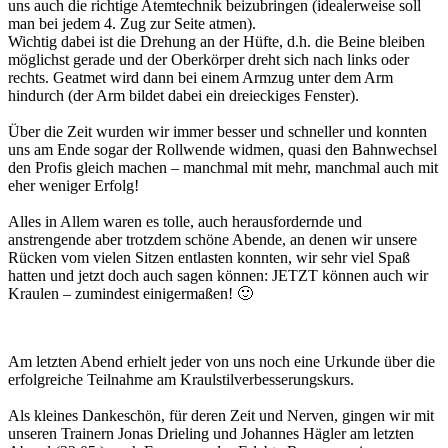
uns auch die richtige Atemtechnik beizubringen (idealerweise soll
man bei jedem 4. Zug zur Seite atmen).
Wichtig dabei ist die Drehung an der Hüfte, d.h. die Beine bleiben
möglichst gerade und der Oberkörper dreht sich nach links oder
rechts. Geatmet wird dann bei einem Armzug unter dem Arm
hindurch (der Arm bildet dabei ein dreieckiges Fenster).
Über die Zeit wurden wir immer besser und schneller und konnten
uns am Ende sogar der Rollwende widmen, quasi den Bahnwechsel
den Profis gleich machen – manchmal mit mehr, manchmal auch mit
eher weniger Erfolg!
Alles in Allem waren es tolle, auch herausfordernde und
anstrengende aber trotzdem schöne Abende, an denen wir unsere
Rücken vom vielen Sitzen entlasten konnten, wir sehr viel Spaß
hatten und jetzt doch auch sagen können: JETZT können auch wir
Kraulen – zumindest einigermaßen! 🙂
Am letzten Abend erhielt jeder von uns noch eine Urkunde über die
erfolgreiche Teilnahme am Kraulstilverbesserungskurs.
Als kleines Dankeschön, für deren Zeit und Nerven, gingen wir mit
unseren Trainern Jonas Drieling und Johannes Hägler am letzten