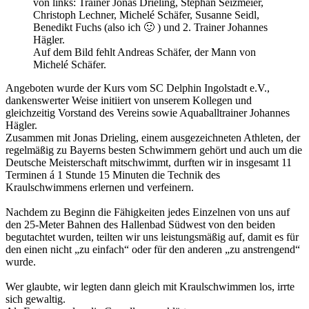
von links: Trainer Jonas Drieling, Stephan Seizmeier,
Christoph Lechner, Michelé Schäfer, Susanne Seidl,
Benedikt Fuchs (also ich 🙂 ) und 2. Trainer Johannes
Hägler.
Auf dem Bild fehlt Andreas Schäfer, der Mann von
Michelé Schäfer.
Angeboten wurde der Kurs vom SC Delphin Ingolstadt e.V.,
dankenswerter Weise initiiert von unserem Kollegen und
gleichzeitig Vorstand des Vereins sowie Aquaballtrainer Johannes
Hägler.
Zusammen mit Jonas Drieling, einem ausgezeichneten Athleten, der
regelmäßig zu Bayerns besten Schwimmern gehört und auch um die
Deutsche Meisterschaft mitschwimmt, durften wir in insgesamt 11
Terminen á 1 Stunde 15 Minuten die Technik des
Kraulschwimmens erlernen und verfeinern.
Nachdem zu Beginn die Fähigkeiten jedes Einzelnen von uns auf
den 25-Meter Bahnen des Hallenbad Südwest von den beiden
begutachtet wurden, teilten wir uns leistungsmäßig auf, damit es für
den einen nicht „zu einfach“ oder für den anderen „zu anstrengend“
wurde.
Wer glaubte, wir legten dann gleich mit Kraulschwimmen los, irrte
sich gewaltig.