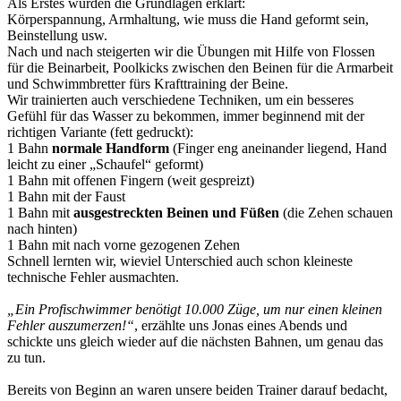
Als Erstes wurden die Grundlagen erklärt:
Körperspannung, Armhaltung, wie muss die Hand geformt sein,
Beinstellung usw.
Nach und nach steigerten wir die Übungen mit Hilfe von Flossen
für die Beinarbeit, Poolkicks zwischen den Beinen für die Armarbeit
und Schwimmbretter fürs Krafttraining der Beine.
Wir trainierten auch verschiedene Techniken, um ein besseres
Gefühl für das Wasser zu bekommen, immer beginnend mit der
richtigen Variante (fett gedruckt):
1 Bahn
normale Handform
(Finger eng aneinander liegend, Hand
leicht zu einer „Schaufel“ geformt)
1 Bahn mit offenen Fingern (weit gespreizt)
1 Bahn mit der Faust
1 Bahn mit
ausgestreckten Beinen und Füßen
(die Zehen schauen
nach hinten)
1 Bahn mit nach vorne gezogenen Zehen
Schnell lernten wir, wieviel Unterschied auch schon kleineste
technische Fehler ausmachten.
„Ein Profischwimmer benötigt 10.000 Züge, um nur einen kleinen
Fehler auszumerzen!“
, erzählte uns Jonas eines Abends und
schickte uns gleich wieder auf die nächsten Bahnen, um genau das
zu tun.
Bereits von Beginn an waren unsere beiden Trainer darauf bedacht,